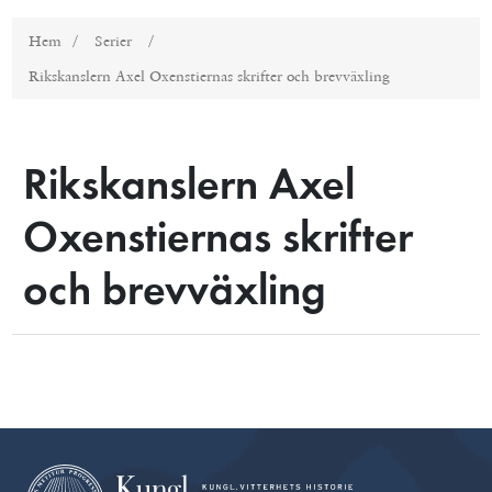
Hem
/
Serier
/
Rikskanslern Axel Oxenstiernas skrifter och brevväxling
Rikskanslern Axel
Oxenstiernas skrifter
och brevväxling