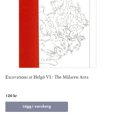
Excavations at Helgö VI : The Mälaren Area
120 kr
Lägg i varukorg