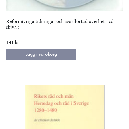
Reformivriga tidningar och svårflörtad överhet - cd-
skiva :
141 kr
Lägg i varukorg