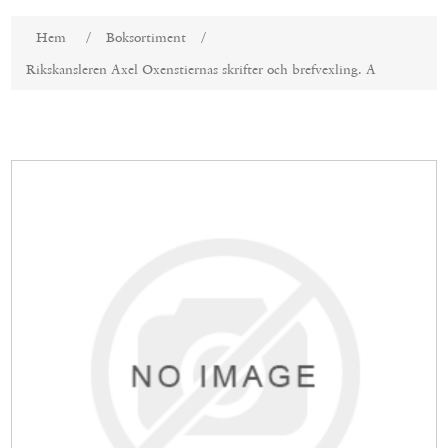
Attributnamn
Attributvärde
Hem
/
Boksortiment
/
Rikskansleren Axel Oxenstiernas skrifter och brefvexling. A