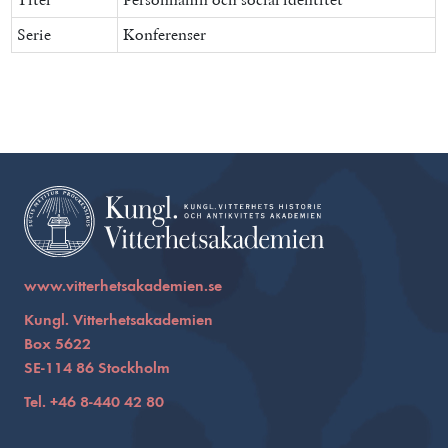
Serie
Konferenser
www.vitterhetsakademien.se
Kungl. Vitterhetsakademien
Box 5622
SE-114 86 Stockholm
Tel. +46 8-440 42 80