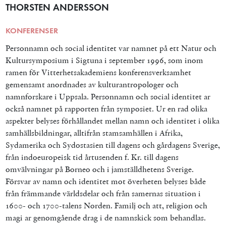
THORSTEN ANDERSSON
KONFERENSER
Personnamn och social identitet var namnet på ett Natur och
Kultursymposium i Sigtuna i september 1996, som inom
ramen för Vitterhetsakademiens konferensverksamhet
gemensamt anordnades av kulturantropologer och
namnforskare i Uppsala. Personnamn och social identitet ar
också namnet på rapporten från symposiet. Ur en rad olika
aspekter belyses förhållandet mellan namn och identitet i olika
samhällsbildningar, alltifrån stamsamhällen i Afrika,
Sydamerika och Sydostasien till dagens och gårdagens Sverige,
från indoeuropeisk tid årtusenden f. Kr. till dagens
omvälvningar på Borneo och i jamställdhetens Sverige.
Försvar av namn och identitet mot överheten belyses både
från främmande världsdelar och från samernas situation i
1600- och 1700-talens Norden. Familj och att, religion och
magi ar genomgående drag i de namnskick som behandlas.