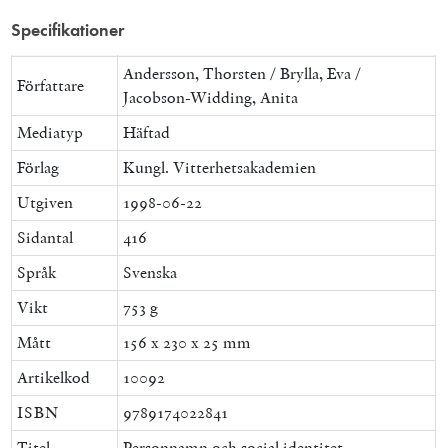
Specifikationer
Andersson, Thorsten / Brylla, Eva /
Författare
Jacobson-Widding, Anita
Mediatyp
Häftad
Förlag
Kungl. Vitterhetsakademien
Utgiven
1998-06-22
Sidantal
416
Språk
Svenska
Vikt
753 g
Mått
156 x 230 x 25 mm
Artikelkod
10092
ISBN
9789174022841
Titel
Personnamn och social identitet