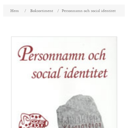
Attributnamn
Attributvärde
Hem
/
Boksortiment
/
Personnamn och social identitet