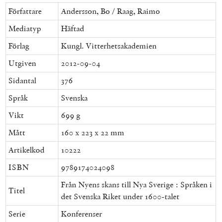
Författare
Andersson, Bo / Raag, Raimo
Mediatyp
Häftad
Förlag
Kungl. Vitterhetsakademien
Utgiven
2012-09-04
Sidantal
376
Språk
Svenska
Vikt
699 g
Mått
160 x 223 x 22 mm
Artikelkod
10222
ISBN
9789174024098
Från Nyens skans till Nya Sverige : Språken i
Titel
det Svenska Riket under 1600-talet
Serie
Konferenser