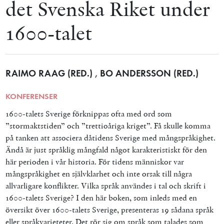
det Svenska Riket under
1600-talet
RAIMO RAAG (RED.)
,
BO ANDERSSON (RED.)
KONFERENSER
1600-talets Sverige förknippas ofta med ord som
”stormaktstiden” och ”trettioåriga kriget”. Få skulle komma
på tanken att associera dåtidens Sverige med mångspråkighet.
Ändå är just språklig mångfald något karakteristiskt för den
här perioden i vår historia. För tidens människor var
mångspråkighet en självklarhet och inte orsak till några
allvarligare konflikter. Vilka språk användes i tal och skrift i
1600-talets Sverige? I den här boken, som inleds med en
översikt över 1600-talets Sverige, presenteras 19 sådana språk
eller språkvarieteter. Det rör sig om språk som talades som