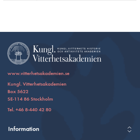
www.vitterhetsakademien.se
Kungl. Vitterhetsakademien
Box 5622
SE-114 86 Stockholm
Tel. +46 8-440 42 80
Information