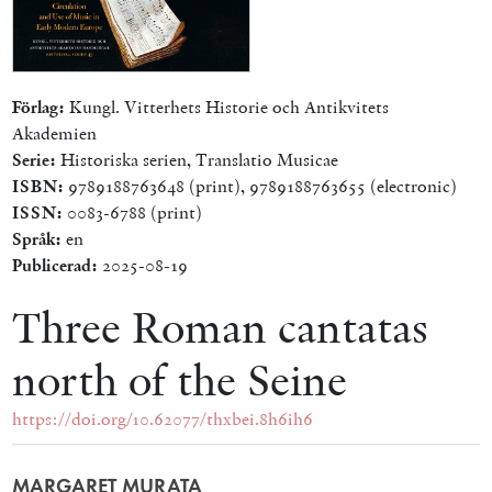
Förlag:
Kungl. Vitterhets Historie och Antikvitets
Akademien
Serie:
Historiska serien, Translatio Musicae
ISBN:
9789188763648 (print), 9789188763655 (electronic)
ISSN:
0083-6788 (print)
Språk:
en
Publicerad:
2025-08-19
Three Roman cantatas
north of the Seine
https://doi.org/10.62077/thxbei.8h6ih6
MARGARET MURATA