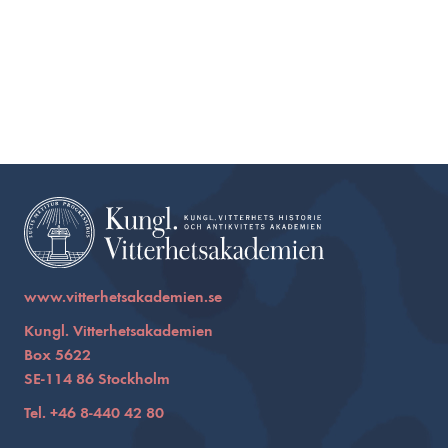
www.vitterhetsakademien.se
Kungl. Vitterhetsakademien
Box 5622
SE-114 86 Stockholm
Tel. +46 8-440 42 80