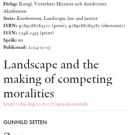
Förlag:
Kungl. Vitterhets Historie och Antikvitets
Akademien
Serie:
Konferenser, Landscape, law and justice
ISBN:
9789188763570 (print), 9789188763587 (electronic)
ISSN:
0348-1433 (print)
Språk:
en
Publicerad:
2024-11-13
Landscape and the
making of competing
moralities
https://doi.org/10.62077/9n5auj.onumjb
GUNHILD SETTEN