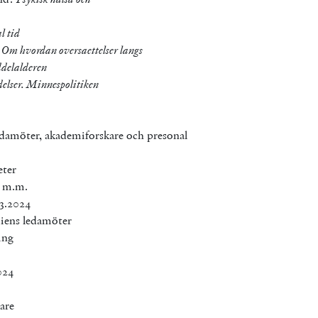
l tid
 Om hvordan oversaettelser langs
ddelalderen
delser. Minnespolitiken
ledamöter, akademiforskare och presonal
eter
r m.m.
.3.2024
miens ledamöter
ing
024
are