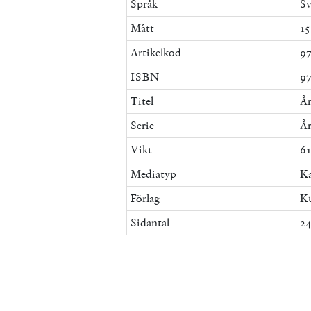
Språk
Sv
Mått
15
Artikelkod
9
ISBN
9
Titel
År
Serie
Å
Vikt
61
Mediatyp
Ka
Förlag
Ku
Sidantal
2