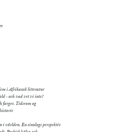
er
lem i Afrikansk litteratur
d - och vad vet vi inte?
ch farger. Tidsrom og
historie
 i världen. En sinologs perspektiv
und:
Psykisk hälsa och