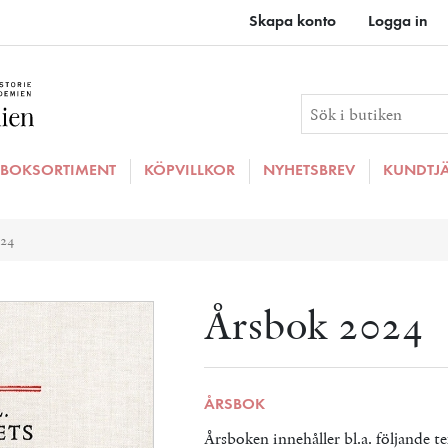
Skapa konto
Logga in
BOKSORTIMENT
KÖPVILLKOR
NYHETSBREV
KUNDTJ
ributvärde
024
Årsbok 2024
ÅRSBOK
Årsboken innehåller bl.a. följande te