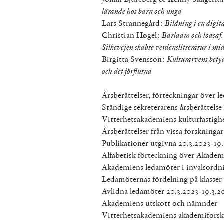
lärande hos barn och unga
Lars Strannegård:
Bildning i en digita
Christian Høgel:
Barlaam och loasaf.
Silkevejen skabte verdenslitteratur i mi
Birgitta Svensson:
Kulturarvens bety
och det förflutna
Årsberättelser, förteckningar över 
Ständige sekreterarens årsberättelse
Vitterhetsakademiens kulturfastigh
Årsberättelser från vissa forskninga
Publikationer utgivna 20.3.2023-19
Alfabetisk förteckning över Akade
Akademiens ledamöter i invalsordn
Ledamöternas fördelning på klasser
Avlidna ledamöter 20.3.2023-19.3.2
Akademiens utskott och nämnder
Vitterhetsakademiens akademiforsk