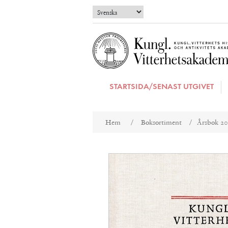
STARTSIDA/SENAST UTGIVET
Attributnamn
Att
Hem
/
Boksortiment
/
Årsbok 2