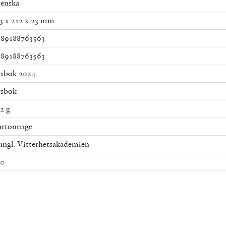
enska
3 x 212 x 23 mm
789188763563
789188763563
sbok 2024
rsbok
2 g
rtonnage
ngl. Vitterhetsakademien
40