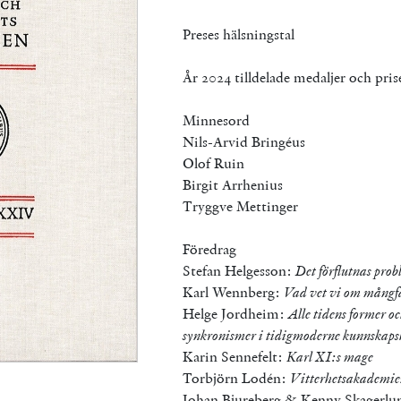
Preses hälsningstal
År 2024 tilldelade medaljer och pris
Minnesord
Nils-Arvid Bringéus
Olof Ruin
Birgit Arrhenius
Tryggve Mettinger
Föredrag
Stefan Helgesson:
Det förflutnas prob
Karl Wennberg:
Vad vet vi om mångfal
Helge Jordheim:
Alle tidens former o
synkronismer i tidigmoderne kunnskaps
Karin Sennefelt:
Karl XI:s mage
Torbjörn Lodén:
Vitterhetsakademien
Johan Bjureberg & Kenny Skagerl